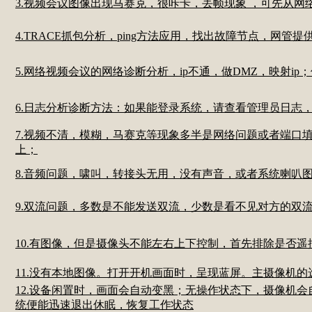
3.视频会议图像出现马赛克，很咔卡，丢帧现象 ，可先从
4.TRACE抓包分析，ping方法应用，找出故障节点，网管提供
5.网络视频会议的网络诊断分析，ip不通，做DMZ，映射
6.日志分析诊断方法：如果能登录系统，请查看管理员日志
7.视频不清，模糊，马赛克等现象多半是网络问题或者端口
上；
8.音频问题，啸叫，转接头无用，没有声音，或者系统喇叭
9.双流问题，多数是不能发送双流，少数是看不见对方的双
10.有图像，但是摄像头不能左右上下控制，首先排除是否
11.没有本地图像。打开开机画面时，呈现蓝屏。主摄像机
12.设备闲置时，画面会自动变黑；无操作状态下，摄像机
统便能迅速退出休眠，恢复工作状态