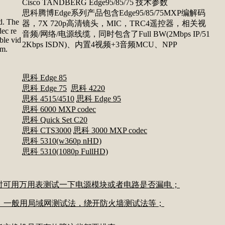
Cisco TANDBERG Edge95/85/75 技术参数
思科腾博Edge系列产品包含Edge95/85/75MXP编解码
d. The
器，7X 720p高清镜头，MIC，TRC4遥控器，相关视
dec re
音频/网络/电源线缆，同时包含了Full BW(2Mbps IP/51
ble vid
2Kbps ISDN)、内置4视频+3音频MCU、NPP
om.
思科 Edge 85
思科 Edge 75
思科 4220
思科 4515/4510
思科 Edge 95
思科 6000 MXP codec
思科 Quick Set C20
思科 CTS3000
思科 3000 MXP codec
思科 5310(w360p nHD)
思科 5310(1080p FullHD)
时可用万用表测试一下电源模块或者电路是否漏电；
，一般用局域网测试法，绕开防火墙测试法等；