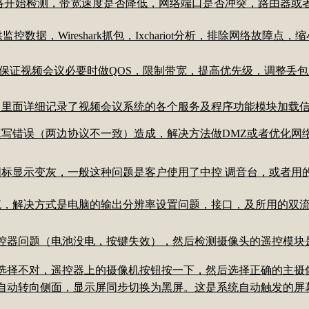
网络开始检测，带宽速度是否降低，网络端口是否冲突，路由器或
监控数据，Wireshark抓包，Ixchariot分析，排除网络故障
ip；保证视频会议必要时做QOS，限制带宽，提高优先级，调整丢
，里面详细记录了视频会议系统的各个服务及程序功能模块加载
填写错误（两边协议不一致）造成，解决方法做DMZ或者优化
图标显示变灰，一般这种问题是客户使用了中控 调音台，或者用
流，解决方式是电脑的输出分辨率设置问题，接口，及所用的双
遥控器问题（电池没电，按键失效），然后检测摄像头的遥控模块
的选择不对，遥控器上的摄像机按钮按一下，然后选择正确的主
会自动转向侧面，显示屏同步切换为黑屏。这是系统自动触发的屏