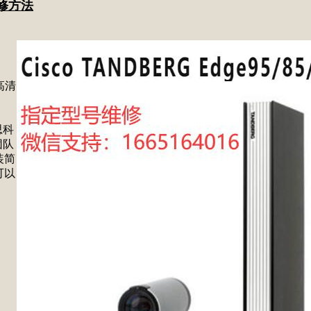
修方法
高清
思科
团队
装简
可以