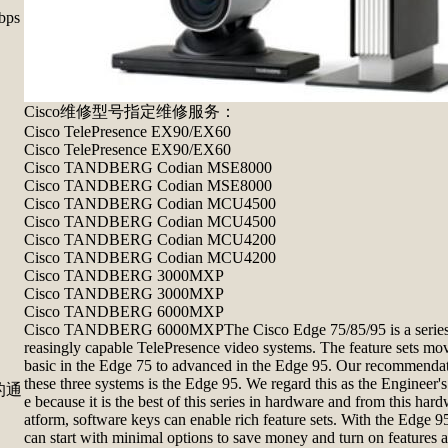
ps
Cisco维修型号指定维修服务：
Cisco TelePresence EX90/EX60
Cisco TelePresence EX90/EX60
Cisco TANDBERG Codian MSE8000
Cisco TANDBERG Codian MSE8000
Cisco TANDBERG Codian MCU4500
Cisco TANDBERG Codian MCU4500
Cisco TANDBERG Codian MCU4200
Cisco TANDBERG Codian MCU4200
Cisco TANDBERG 3000MXP
Cisco TANDBERG 3000MXP
Cisco TANDBERG 6000MXP
Cisco TANDBERG 6000MXPThe Cisco Edge 75/85/95 is a series 
reasingly capable TelePresence video systems. The feature sets mo
basic in the Edge 75 to advanced in the Edge 95. Our recommendat
these three systems is the Edge 95. We regard this as the Engineer'
的通
e because it is the best of this series in hardware and from this hard
atform, software keys can enable rich feature sets. With the Edge 9
can start with minimal options to save money and turn on features 