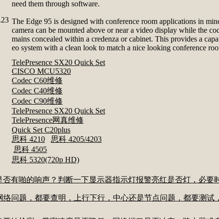
need them through software.
23
The Edge 95 is designed with conference room applications in min
camera can be mounted above or near a video display while the co
mains concealed within a credenza or cabinet. This provides a capa
eo system with a clean look to match a nice looking conference ro
TelePresence SX20 Quick Set
CISCO MCU5320
Codec C60维修
Codec C40维修
Codec C90维修
TelePresence SX20 Quick Set
TelePresence网真维修
Quick Set C20plus
思科 4210
思科 4205/4203
思科 4505
思科 5320(720p HD)
源是否有啪的响声？判断一下显示器指示灯报警亮红是否灯，必要
是网络问题，都要查明，上行下行，中心还是节点问题，都要测试