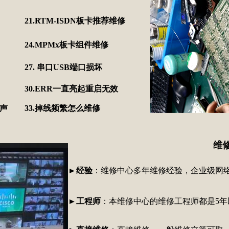
21.RTM-ISDN板卡推荐维修
24.MPMx板卡组件维修
27. 串口USB端口损坏
30.ERR一直亮起重启无效
警声
33.掉线频繁怎么维修
维
►
经验
：维修中心多年维修经验，企业级网络
►
工程师
：本维修中心的维修工程师都是5