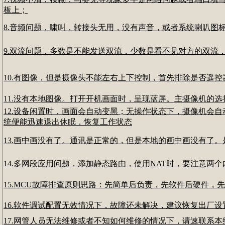
板上；
8.音频问题，啸叫，转接头无用，没有声音，或者系统喇叭图
9.双流问题，多数是不能发送双流，少数是看不见对方的双流
10.有图像，但是摄像头不能左右上下控制，首先排除是否遥
11.没有本地图像。打开开机画面时，呈现蓝屏。主摄像机的
12.设备闲置时，画面会自动变黑；无操作状态下，摄像机会
统便能迅速退出休眠，恢复工作状态
13.画中画没有了。通讯是正常的，但是本地的画中画没有了
14.多网段应用问题，添加静态路由，使用NAT时，要注意两个内网
15.MCU故障排查原则思路：先简单后负责，先软件后硬件，先
16.软件调试配置无效情况下，故障还未解决，建议恢复出厂
17.网管人员无法维修或者不知如何维修的情况下，请速联系本维