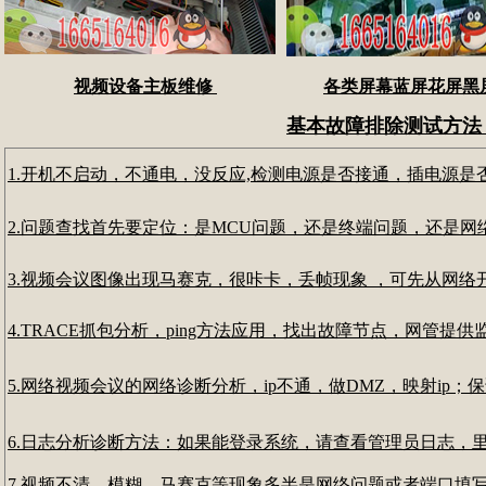
视频设备主板维修
各类屏幕蓝屏花屏黑
基本故障排除测试方法
1.开机不启动，不通电，没反应,检测电源是否接通，插电源
2.问题查找首先要定位：是MCU问题，还是终端问题，还是
3.视频会议图像出现马赛克，很咔卡，丢帧现象 ，可先从网
4.TRACE抓包分析，ping方法应用，找出故障节点，网管提供监控
5.网络视频会议的网络诊断分析，ip不通，做DMZ，映射i
6.日志分析诊断方法：如果能登录系统，请查看管理员日志，
7.视频不清，模糊，马赛克等现象多半是网络问题或者端口填