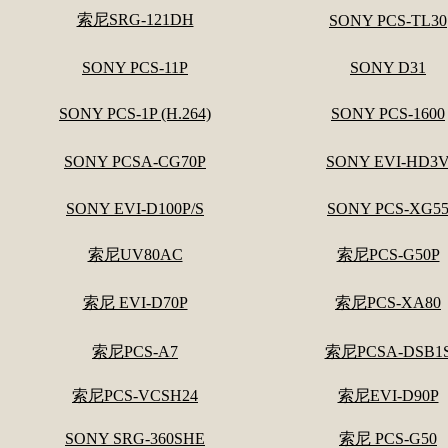
索尼SRG-121DH
SONY PCS-TL30
SONY PCS-11P
SONY D31
SONY PCS-1P (H.264)
SONY PCS-1600
SONY PCSA-CG70P
SONY EVI-HD3
SONY EVI-D100P/S
SONY PCS-XG5
索尼UV80AC
索尼PCS-G50P
索尼 EVI-D70P
索尼PCS-XA80
索尼PCS-A7
索尼PCSA-DSB1
索尼PCS-VCSH24
索尼EVI-D90P
SONY SRG-360SHE
索尼 PCS-G50