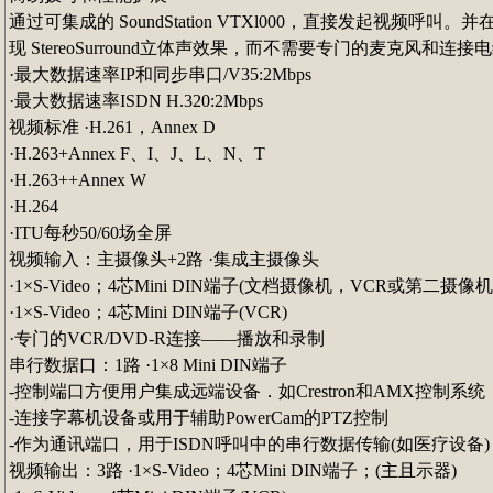
通过可集成的 SoundStation VTXl000，直接发起视频呼
现 StereoSurround立体声效果，而不需要专门的麦克风和连接
·最大数据速率IP和同步串口/V35:2Mbps
·最大数据速率ISDN H.320:2Mbps
视频标准 ·H.261，Annex D
·H.263+Annex F、I、J、L、N、T
·H.263++Annex W
·H.264
·ITU每秒50/60场全屏
视频输入：主摄像头+2路 ·集成主摄像头
·1×S-Video；4芯Mini DIN端子(文档摄像机，VCR或第二摄像机
·1×S-Video；4芯Mini DIN端子(VCR)
·专门的VCR/DVD-R连接——播放和录制
串行数据口：1路 ·1×8 Mini DIN端子
-控制端口方便用户集成远端设备．如Crestron和AMX控制系统
-连接字幕机设备或用于辅助PowerCam的PTZ控制
-作为通讯端口，用于ISDN呼叫中的串行数据传输(如医疗设备)
视频输出：3路 ·1×S-Video；4芯Mini DIN端子；(主且示器)